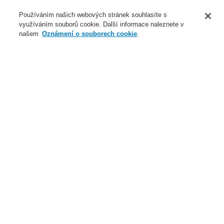
O nás
Používáním našich webových stránek souhlasíte s
využíváním souborů cookie. Další informace naleznete v
Novinky
našem
Oznámení o souborech cookie
.
Přihlášení
Registrace
Login Help
Registrovat
Kontaktujte nás
Celosvětově
Kontaktujte nás
Menu
Search
Domů
Naše technologie
Elektrická požární signalizace
ESSER by Honeywell
Produkty
Speciální hlásiče
Lineární tepelné hlásiče
Honeywell DTS Detector
Line heat detector Honeywell DTS - evaluation unit, distance
range 10 km
Naše technologie