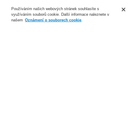
O nás
Používáním našich webových stránek souhlasíte s
využíváním souborů cookie. Další informace naleznete v
Novinky
našem
Oznámení o souborech cookie
.
Přihlášení
Registrace
Login Help
Registrovat
Kontaktujte nás
Celosvětově
Kontaktujte nás
Menu
Search
Domů
Aplikace
Hotely
Aplikace
Případové studie
Datová centra
Hotely
Infrastruktura