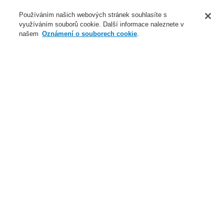
O nás
Používáním našich webových stránek souhlasíte s
využíváním souborů cookie. Další informace naleznete v
Novinky
našem
Oznámení o souborech cookie
.
Přihlášení
Registrace
Login Help
Registrovat
Kontaktujte nás
Celosvětově
Kontaktujte nás
Menu
Search
Domů
Novinky
Ethernetová stanice hlasatele ETCS - vše v jednom videu
Novinky
Novinky ve školení
Nové generace Li-ion Tamer