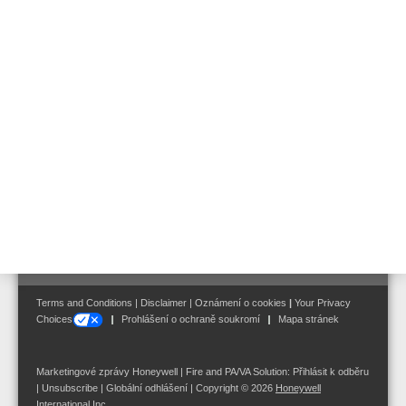
poruchy jsou okamžitě diagnostikovány a signalizovány.
Těšíme se, až s Vámi budeme konzultovat Váš konkrétní případ
instalace ETCS – neváhejte nás
neváhejte nás kontaktovat
Follow us on:
Terms and Conditions
|
Disclaimer
|
Oznámení o cookies
|
Your Privacy
Choices
Prohlášení o ochraně soukromí
Mapa stránek
Marketingové zprávy Honeywell | Fire and PA/VA Solution:
Přihlásit k odběru
|
Unsubscribe
|
Globální odhlášení
| Copyright © 2026
Honeywell
International Inc.