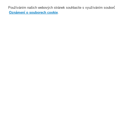
Používáním našich webových stránek souhlasíte s využíváním souborů
Oznámení o souborech cookie
.
Naše technologie
Aplikace
Domů
Novinky
Široká škála odstínů 
Novinky
Novinky ve školení
Nové generace Li-ion Tamer
15
Představujeme vám nový
nasávací požární hlásič