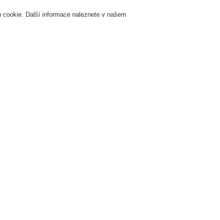
 cookie. Další informace naleznete v našem
Přihlášení
Registrace
Login Help
K
Servis & Školení
O nás
Novinky
Registrovat
Kontaktujt
RAL pro prvky systému EPS
Široká škála odstínů RAL pro p
EPS
. 7. 2021