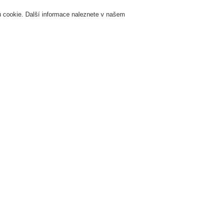
 cookie. Další informace naleznete v našem
Přihlášení
Registrace
Login Help
K
Servis & Školení
O nás
Novinky
Registrovat
Kontaktujt
Zdravotnická zařízení
ojení protipožární ochrany a komunikačních technologií
Výzev požární ochrany 
jsou nespočet. Vzhlede
z ohrožených oblastí pře
paniky mimořádně vyso