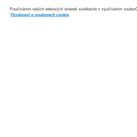
Používáním našich webových stránek souhlasíte s využíváním souborů
Oznámení o souborech cookie
.
Naše technologie
Aplikace
Domů
Aplikace
Zdravotnická zařízení
Aplikace
Případové studie
Sp
Datová centra
Hotely
Infrastruktura