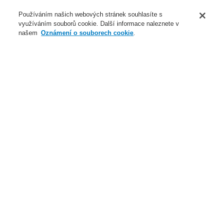
O nás
Používáním našich webových stránek souhlasíte s
využíváním souborů cookie. Další informace naleznete v
Novinky
našem
Oznámení o souborech cookie
.
Přihlášení
Registrace
Login Help
Registrovat
Kontaktujte nás
Celosvětově
Kontaktujte nás
Menu
Search
Domů
Naše technologie
Elektrická požární signalizace
ESSER by Honeywell
Produkty
Systém řízení dveří
Naše technologie
Naše technologie
Elektrická požární signalizace