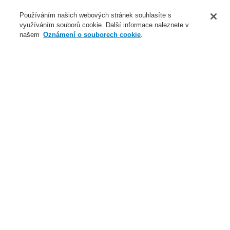
O nás
Používáním našich webových stránek souhlasíte s
využíváním souborů cookie. Další informace naleznete v
Novinky
našem
Oznámení o souborech cookie
.
Přihlášení
Registrace
Login Help
Registrovat
Kontaktujte nás
Celosvětově
Kontaktujte nás
Menu
Search
Domů
Aplikace
Kulturní zařízení
Aplikace
Případové studie
Datová centra
Hotely
Infrastruktura