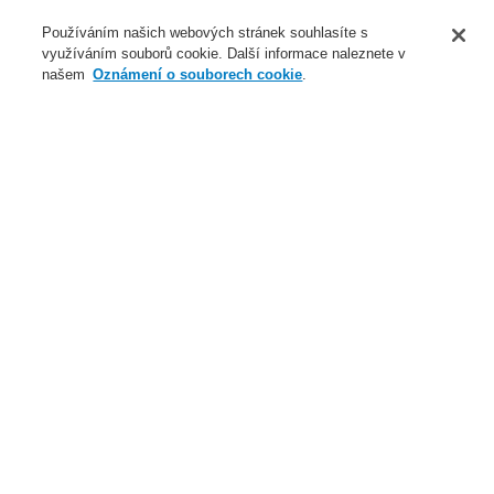
O nás
Používáním našich webových stránek souhlasíte s
využíváním souborů cookie. Další informace naleznete v
Novinky
našem
Oznámení o souborech cookie
.
Přihlášení
Registrace
Login Help
Registrovat
Kontaktujte nás
Celosvětově
Kontaktujte nás
Menu
Search
Domů
Novinky
Jednotné e-mailové kontakty
Novinky
Novinky ve školení
Nové generace Li-ion Tamer
Představujeme vám nový nasávací požární hlásič FAAST
FLEX