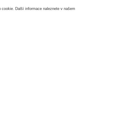
 cookie. Další informace naleznete v našem
Přihlášení
Registrace
Login Help
K
Servis & Školení
O nás
Novinky
Registrovat
Kontaktujt
žární signalizace
ESSER by Honeywell
Produkty
Přenos dat
Přenos dat
ultiprotokolární brána
ltiprotocol brána zajišťuje konverzi datových protokolů essernet® na standardní s
dřízenými systémy řízení budov i se zařízeními od jiných výrobců. Plánování datov