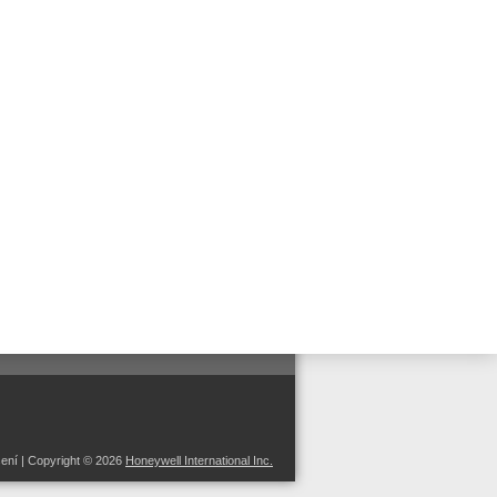
 us on:
šení
| Copyright © 2026
Honeywell International Inc.