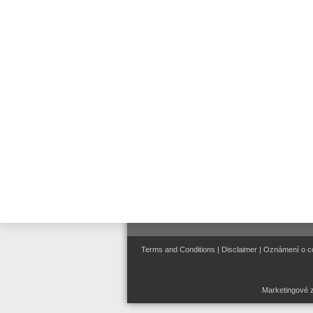
Instalace & Servis
Connected Life Safety
Sevices (CLSS)
Evakuační rozhlas a veřejné
ozvučení
Systémy řízení a správy
Terms and Conditions
|
Disclaimer
|
Oznámení o c
Marketingové z