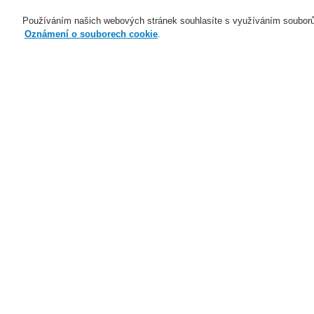
Používáním našich webových stránek souhlasíte s využíváním souborů
Oznámení o souborech cookie
.
Naše technologie
Aplikace
Domů
Naše technologie
Elektrická po
Naše technologie
Naše technologie
M
Elektrická požární signalizace
Mu
ESSER by Honeywell
na
Produkty