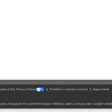
Follow
ookies
|
Your Privacy Choices
Prohlášení o ochraně soukromí
Mapa stránek
právy Honeywell | Fire and PA/VA Solution:
Přihlásit k odběru
|
Unsubscribe
|
Globální odhlá