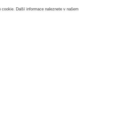
 cookie. Další informace naleznete v našem
Přihlášení
Registrace
Login Help
K
Servis & Školení
O nás
Novinky
Registrovat
Kontaktujt
atibilitě
 kompatibilitě
ch, které společnost Honeywell Life Safety Austria přijala pro kompatibilitu s novo
 omezit používání nebezpečných látek v elektrických produktech a zařízeních. V
lektrických a elektronických zařízení (EEZ) obsahující nepovolené množství