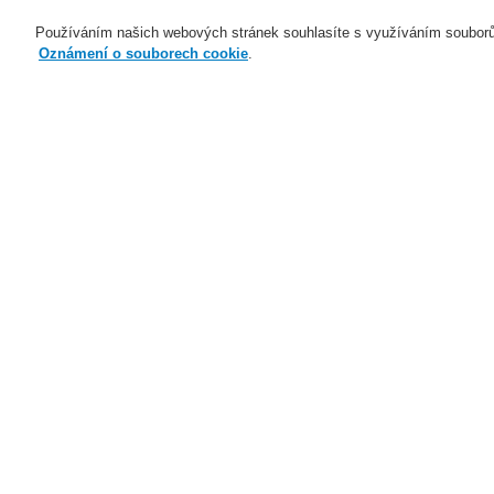
Používáním našich webových stránek souhlasíte s využíváním souborů
Oznámení o souborech cookie
.
Naše technologie
Aplikace
Domů
Novinky
Informace o RoHS komp
Informace o RoHS
Tímto si Vás dovolujeme informovat o opatření
směrnicí RoHS II.
Hlavním cílem směrnice RoHS (2002/95/EK) je
roce 2006 Evropská komise zakázala prodej e