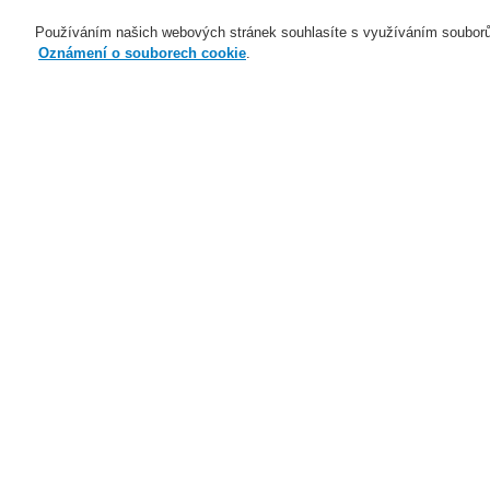
Používáním našich webových stránek souhlasíte s využíváním souborů
Oznámení o souborech cookie
.
Naše technologie
Aplikace
Domů
Naše technologie
Elektrická po
Naše technologie
Naše technologie
M
Elektrická požární signalizace
Ar
ESSER by Honeywell
Produkty