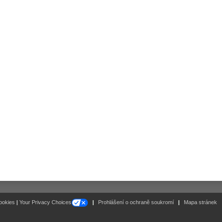
Q8Wireless montážní rámeček pro IQ8Alarm
t. Nr. 805603
Q8Wireless Montážní rámeček pro hlásič IQ8Quad, bílý
t. Nr. 805604
Q8Wireless kryt pro univerzální bezdrátový interface, bíl
t. Nr. 805605
Follow
ookies
|
Your Privacy Choices
Prohlášení o ochraně soukromí
Mapa stránek