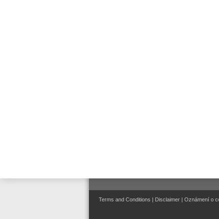
Connected Life Safety
I
Sevices (CLSS)
Ar
Evakuační rozhlas a veřejné
ozvučení
Systémy řízení a správy
I
Ar
I
Ar
Terms and Conditions
|
Disclaimer
|
Oznámení o c