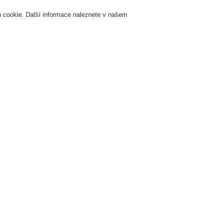
 cookie. Další informace naleznete v našem
Přihlášení
Registrace
Login Help
K
Servis & Školení
O nás
Novinky
Registrovat
Kontaktujt
žární signalizace
ESSER by Honeywell
Produkty
Bezdrátová zařízení
Bezdrátová zařízení
ontážní rámeček pro malé tlačítkové hlásiče, červený a b
t. Nr. 704967