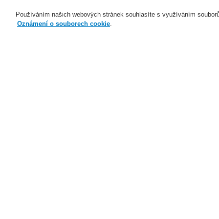
Používáním našich webových stránek souhlasíte s využíváním souborů
Oznámení o souborech cookie
.
Naše technologie
Aplikace
Domů
Naše technologie
Elektrická po
Honeywell DTS Detector
Naše technologie
Naše technologie
L
Elektrická požární signalizace