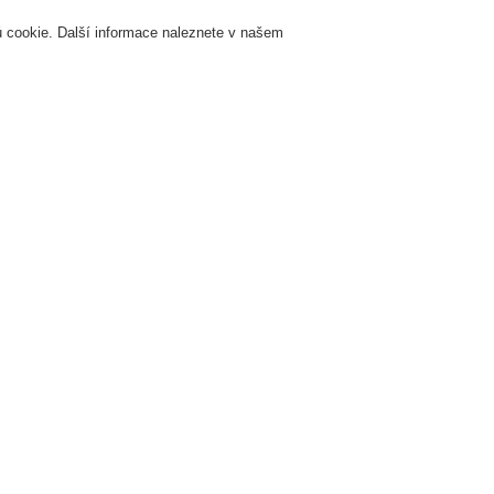
 cookie. Další informace naleznete v našem
Přihlášení
Registrace
Login Help
K
Servis & Školení
O nás
Novinky
Registrovat
Kontaktujt
žární signalizace
ESSER by Honeywell
Produkty
Speciální hlásiče
Line
Honeywell DTS Detector
ine heat detector Honeywell DTS - evaluation unit, dist