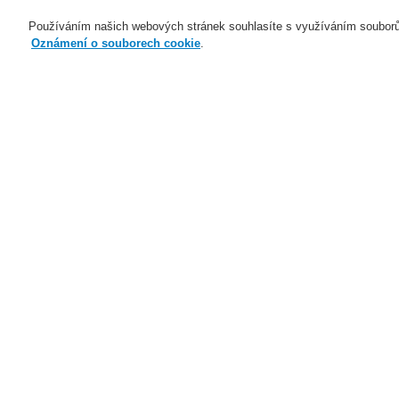
Používáním našich webových stránek souhlasíte s využíváním souborů
Oznámení o souborech cookie
.
Naše technologie
Aplikace
Domů
Novinky
Ochrana skladu, která
Novinky
Novinky ve školení
22
Nové generace Li-ion Tamer
Představujeme vám nový
nasávací požární hlásič