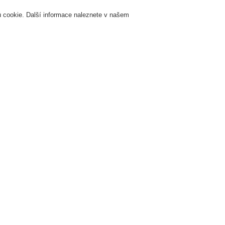
 cookie. Další informace naleznete v našem
Přihlášení
Registrace
Login Help
K
Servis & Školení
O nás
Novinky
Registrovat
Kontaktujt
 nikdy nezklame
Ochrana skladu, která nikdy ne
. 6. 2021