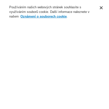
O nás
Používáním našich webových stránek souhlasíte s
využíváním souborů cookie. Další informace naleznete v
Novinky
našem
Oznámení o souborech cookie
.
Přihlášení
Registrace
Login Help
Registrovat
Kontaktujte nás
Celosvětově
Kontaktujte nás
Menu
Search
Domů
Novinky
Nová technologie mezi nasávacími systémy (FAAST™)
Nová technologie mezi
nasávacími systémy
(FAAST™)
FAAST™ - Technologie nasávacích kouřových hlásičů požáru)