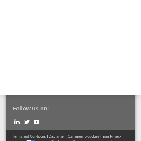
Po Vaší registraci další informace můžete nalézt v brožuře.
Zde naleznete produktové informace.
Po Vaší registraci další informace můžete nalézt v této brožuře.
Zde naleznete podrobné informace o uvedeném produktu.
Follow us on:
Terms and Conditions
|
Disclaimer
|
Oznámení o cookies
|
Your Privacy