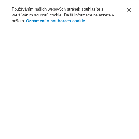
O nás
Používáním našich webových stránek souhlasíte s
využíváním souborů cookie. Další informace naleznete v
Novinky
našem
Oznámení o souborech cookie
.
Přihlášení
Registrace
Login Help
Registrovat
Kontaktujte nás
Celosvětově
Kontaktujte nás
Menu
Search
Domů
Naše technologie
Elektrická požární signalizace
ESSER by Honeywell
Produkty
Speciální hlásiče
Detekce plynů
VESDA Sensepoint XCL LARGE BORE
Naše technologie
Naše technologie
Elektrická požární signalizace