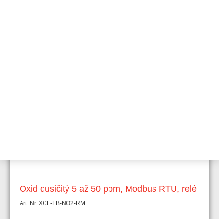
Oxid uhličitý 1,0 až 5,0 % v/v, Modbus RTU,
relé
Art. Nr. XCL-LB-H2-RM
Vodík 1000 ppm (pevný), Modbus RTU, relé
Art. Nr. XCL-LB-H2S-RM
Sirovodík 10 až 50 ppm, Modbus RTU, relé
Art. Nr.XCL-LB-NH3-RM
Oxid dusičitý 5 až 50 ppm, Modbus RTU, relé
Art. Nr. XCL-LB-NO2-RM