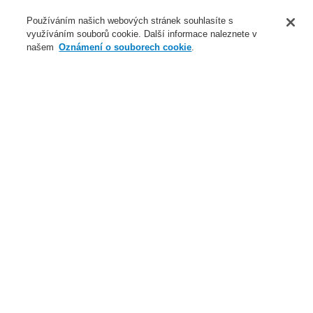
O nás
Používáním našich webových stránek souhlasíte s
využíváním souborů cookie. Další informace naleznete v
Novinky
našem
Oznámení o souborech cookie
.
Přihlášení
Registrace
Login Help
Registrovat
Kontaktujte nás
Celosvětově
Kontaktujte nás
Menu
Search
Domů
Naše technologie
Elektrická požární signalizace
ESSER by Honeywell
Produkty
Speciální hlásiče
Detekce plynů
VESDA Sensepoint XCL LARGE BORE
Vodík 1000 ppm (pevný), Modbus RTU, relé
Naše technologie
Naše technologie