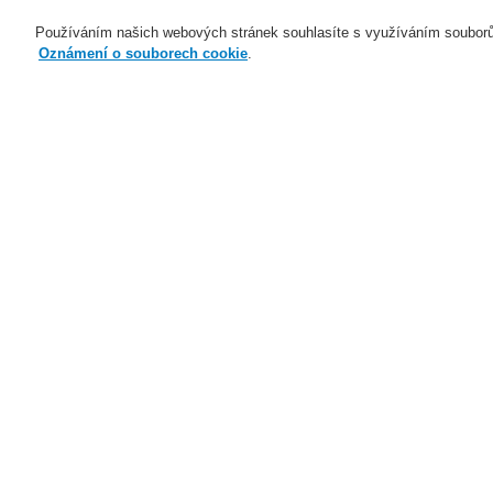
Používáním našich webových stránek souhlasíte s využíváním souborů
Oznámení o souborech cookie
.
Naše technologie
Aplikace
Domů
Naše technologie
Elektrická po
VESDA Sensepoint XCL LARGE BORE
Naše technologie
Naše technologie
Elektrická požární signalizace