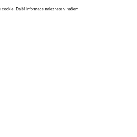
 cookie. Další informace naleznete v našem
Přihlášení
Registrace
Login Help
K
Servis & Školení
O nás
Novinky
Registrovat
Kontaktujt
žární signalizace
ESSER by Honeywell
Produkty
Speciální hlásiče
Dete
Kyslík 25,0 % v/v (pevný), Modbus RTU, relé
Kyslík 25
Modbus R
XCL-LB-CO-RM