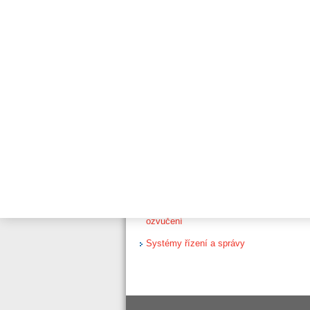
Oxid dusičitý 5 až 50
ppm, Modbus RTU,
relé
Čpavek 50 až 200
ppm, Modbus RTU,
relé
Signalizační zařízení
Systém řízení dveří
Instalace & Servis
Connected Life Safety
Sevices (CLSS)
Evakuační rozhlas a veřejné
ozvučení
Systémy řízení a správy