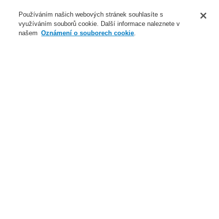
O nás
Používáním našich webových stránek souhlasíte s
využíváním souborů cookie. Další informace naleznete v
Novinky
našem
Oznámení o souborech cookie
.
Přihlášení
Registrace
Login Help
Registrovat
Kontaktujte nás
Celosvětově
Kontaktujte nás
Menu
Search
Domů
Naše technologie
Elektrická požární signalizace
ESSER by Honeywell
Produkty
Speciální hlásiče
Detekce plynů
Li-ion Tamer Sensor MOS
Naše technologie
Naše technologie
Elektrická požární signalizace