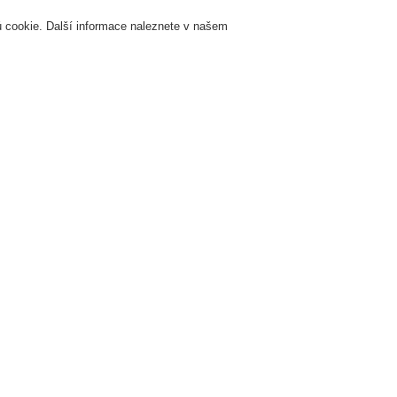
 cookie. Další informace naleznete v našem
Přihlášení
Registrace
Login Help
K
Servis & Školení
O nás
Novinky
Registrovat
Kontaktujt
žární signalizace
ESSER by Honeywell
Produkty
Speciální hlásiče
Dete
Sirovodík 10 až 50 ppm, 4–20 mA analogový, relé
Sirovodík
4–20 mA a
XCL-LB-NH3-RA