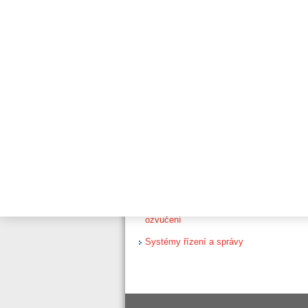
Oxid dusičitý 5 až 50
ppm, Modbus RTU,
relé
Čpavek 50 až 200
ppm, Modbus RTU,
relé
Signalizační zařízení
Systém řízení dveří
Instalace & Servis
Connected Life Safety
Sevices (CLSS)
Evakuační rozhlas a veřejné
ozvučení
Systémy řízení a správy