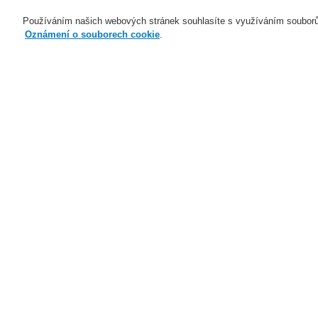
Používáním našich webových stránek souhlasíte s využíváním souborů
Oznámení o souborech cookie
.
Naše technologie
Aplikace
Domů
Naše technologie
Elektrická po
VESDA Sensepoint XCL LARGE BORE
Naše technologie
Naše technologie
Elektrická požární signalizace