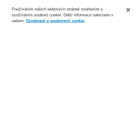
O nás
Používáním našich webových stránek souhlasíte s
využíváním souborů cookie. Další informace naleznete v
Novinky
našem
Oznámení o souborech cookie
.
Přihlášení
Registrace
Login Help
Registrovat
Kontaktujte nás
Celosvětově
Kontaktujte nás
Menu
Search
Domů
Naše technologie
Elektrická požární signalizace
ESSER by Honeywell
Produkty
Speciální hlásiče
Detekce plynů
VESDA Sensepoint XCL LARGE BORE
Oxid uhličitý 1,0 až 5,0 % v/v, Modbus RTU, relé
Naše technologie
Naše technologie