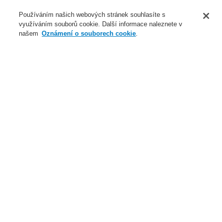
O nás
Používáním našich webových stránek souhlasíte s
využíváním souborů cookie. Další informace naleznete v
Novinky
našem
Oznámení o souborech cookie
.
Přihlášení
Registrace
Login Help
Registrovat
Kontaktujte nás
Celosvětově
Kontaktujte nás
Menu
Search
Domů
Naše technologie
Elektrická požární signalizace
ESSER by Honeywell
Produkty
Speciální hlásiče
Detekce plynů
VESDA Sensepoint XCL LARGE BORE
Hořlavé (CAT) 20–100 % LEL, Modbus RTU, relé
Naše technologie
Naše technologie