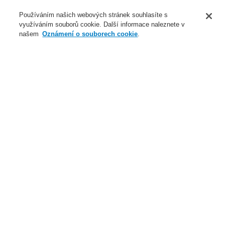
O nás
Používáním našich webových stránek souhlasíte s
využíváním souborů cookie. Další informace naleznete v
Novinky
našem
Oznámení o souborech cookie
.
Přihlášení
Registrace
Login Help
Registrovat
Kontaktujte nás
Celosvětově
Kontaktujte nás
Menu
Search
Domů
Naše technologie
Elektrická požární signalizace
ESSER by Honeywell
Produkty
Automatické hlásiče
Příslušenství
Příslušenství pro IQ8Quad, ES Detect
Naše technologie
Naše technologie
Elektrická požární signalizace