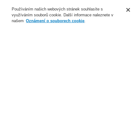
O nás
Používáním našich webových stránek souhlasíte s
využíváním souborů cookie. Další informace naleznete v
Novinky
našem
Oznámení o souborech cookie
.
Přihlášení
Registrace
Login Help
Registrovat
Kontaktujte nás
Celosvětově
Kontaktujte nás
Menu
Search
Domů
Naše technologie
Elektrická požární signalizace
ESSER by Honeywell
Produkty
Automatické hlásiče
Příslušenství
Příslušenství pro IQ8Quad, ES Detect
IP 43 damp room base adapter for IQ8Quad, ES Detect
detector base
Naše technologie