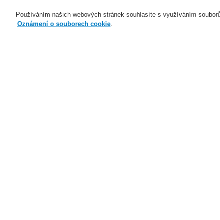
Používáním našich webových stránek souhlasíte s využíváním souborů
Oznámení o souborech cookie
.
Naše technologie
Aplikace
Domů
Naše technologie
Elektrická po
Příslušenství pro prostředí s nebezpeč
Naše technologie
Naše technologie
Elektrická požární signalizace