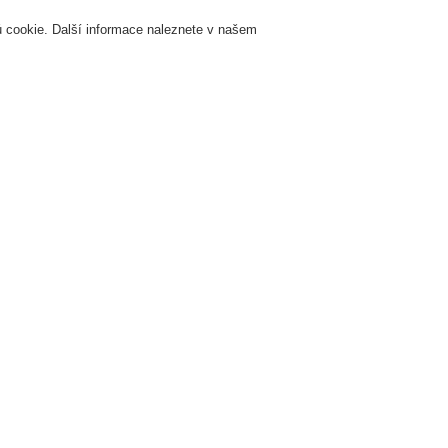
 cookie. Další informace naleznete v našem
Přihlášení
Registrace
Login Help
K
Servis & Školení
O nás
Novinky
Registrovat
Kontaktujt
žární signalizace
ESSER by Honeywell
Produkty
Automatické hlásiče
H
ím výbuchu
Kabelová průchodka M16
Kabelová
764754
Kabelová průchodka se zá