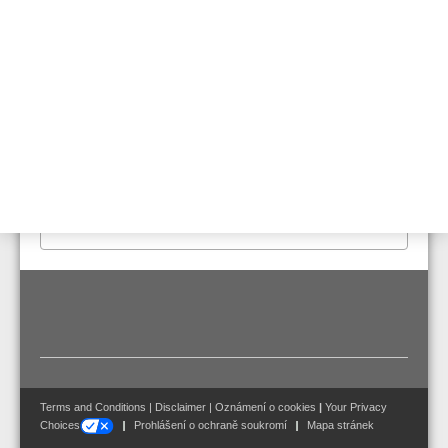
Stejné jako VEU-A10 ale s integrovaným esserbus® kopplerem pro
přímou integraci na kruh esserbus®.
Vlastnosti & Výhody
Technické údaje
Dokumenty
Certifikováno dle EN 54-20 pro třídy A, B a C:
• max. 80 nasávacích otvorů pro třídu A
• max. 80 nasávacích otvorů pro třídu B
• max. 100 nasávacích otvorů pro třídu C
Terms and Conditions
|
Disclaimer
|
Oznámení o cookies
|
Your Privacy
Choices
Prohlášení o ochraně soukromí
Mapa stránek