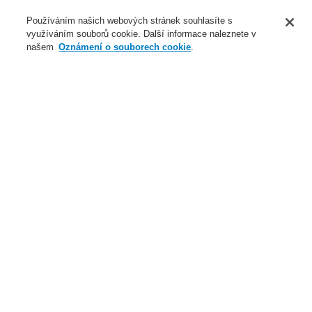
O nás
Používáním našich webových stránek souhlasíte s
využíváním souborů cookie. Další informace naleznete v
Novinky
našem
Oznámení o souborech cookie
.
Přihlášení
Registrace
Login Help
Registrovat
Kontaktujte nás
Celosvětově
Kontaktujte nás
Menu
Search
Domů
Naše technologie
Elektrická požární signalizace
ESSER by Honeywell
Produkty
Speciální hlásiče
Nasávací kouřové hlásiče
VESDA
VESDA-E VEU s 3.5" displejem, ESSERBUS
Naše technologie
Naše technologie