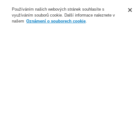
O nás
Používáním našich webových stránek souhlasíte s
využíváním souborů cookie. Další informace naleznete v
Novinky
našem
Oznámení o souborech cookie
.
Přihlášení
Registrace
Login Help
Registrovat
Kontaktujte nás
Celosvětově
Kontaktujte nás
Menu
Search
Domů
Naše technologie
Elektrická požární signalizace
ESSER by Honeywell
Produkty
Speciální hlásiče
Nasávací kouřové hlásiče
VESDA
VESDA-E VEU s LED, ESSERBUS
Naše technologie
Naše technologie