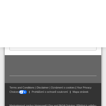
Stejné jako VEU-A00 ale s integrovaným esserbus® kopplerem pro
přímou integraci na kruh esserbus®.
Vlastnosti & Výhody
Technické údaje
Certifikováno dle EN 54-20 pro třídy A, B a C:
• max. 80 nasávacích otvorů pro třídu A
• max. 80 nasávacích otvorů pro třídu B
• max. 100 nasávacích otvorů pro třídu C
Terms and Conditions
|
Disclaimer
|
Oznámení o cookies
|
Your Privacy
Choices
Prohlášení o ochraně soukromí
Mapa stránek
Marketingové zprávy Honeywell | Fire and PA/VA Solution:
Přihlásit k odběru