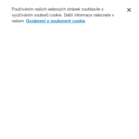
O nás
Používáním našich webových stránek souhlasíte s
využíváním souborů cookie. Další informace naleznete v
Novinky
našem
Oznámení o souborech cookie
.
Přihlášení
Registrace
Login Help
Registrovat
Kontaktujte nás
Celosvětově
Kontaktujte nás
Menu
Search
Domů
Naše technologie
Elektrická požární signalizace
ESSER by Honeywell
Produkty
Speciální hlásiče
Nasávací kouřové hlásiče
VESDA
VESDA-E VEP s LED, 4 trubice ESSERBUS
Naše technologie
Naše technologie