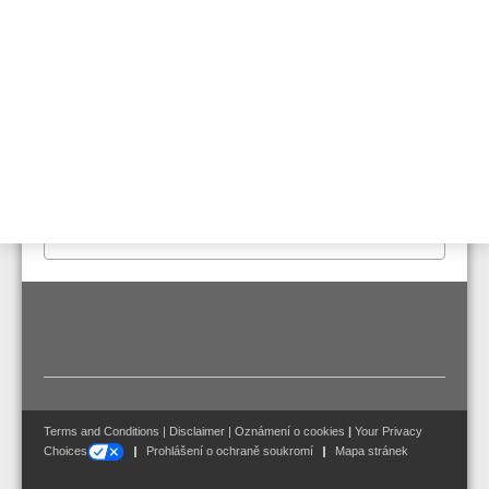
Stejné jako VEP-A00-P ale s integrovaným esserbus® kopplerem
pro přímou integraci na kruh esserbus®.
Vlastnosti & Výhody
Technické údaje
Certifikováno dle EN 54-20 pro třídy A, B a C:
• max. 40 nasávacích otvorů pro třídu A
• max. 80 nasávacích otvorů pro třídu B
• max. 100 nasávacích otvorů pro třídu C
Terms and Conditions
|
Disclaimer
|
Oznámení o cookies
|
Your Privacy
Choices
Prohlášení o ochraně soukromí
Mapa stránek