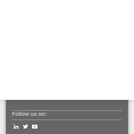
• RoHS kompatibilní
• Kompatibilní se standardem rychlého ethernetu
• Kompatibilní s aplikací SONET/SDH
• Průmyslový standard (SFP)
• Duplexní LC konektor
• Differential LVPECL inputs and outputs
• Single power supply 3.3V
• TTL signal detect indicator
• Hot Pluggable
• Class 1 laser product complies with EN 60825-1
Follow us on: