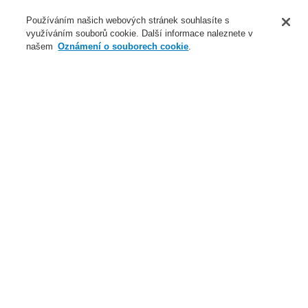
O nás
Používáním našich webových stránek souhlasíte s
využíváním souborů cookie. Další informace naleznete v
Novinky
našem
Oznámení o souborech cookie
.
Přihlášení
Registrace
Login Help
Registrovat
Kontaktujte nás
Celosvětově
Kontaktujte nás
Menu
Search
Domů
Naše technologie
Evakuační rozhlas a veřejné ozvučení
Systémy a produkty
VARIODYN® D1
Příslušenství pro VARIODYN® D1
SFP zásuvný modul optického převodníku (SM)
Naše technologie
Naše technologie