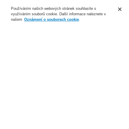
O nás
Používáním našich webových stránek souhlasíte s
využíváním souborů cookie. Další informace naleznete v
Novinky
našem
Oznámení o souborech cookie
.
Přihlášení
Registrace
Login Help
Registrovat
Kontaktujte nás
Celosvětově
Kontaktujte nás
Menu
Search
Domů
Naše technologie
Evakuační rozhlas a veřejné ozvučení
Systémy a produkty
VARIODYN® D1
VARIODYN D1 Digitální výstupní modul DOM
Naše technologie
Naše technologie