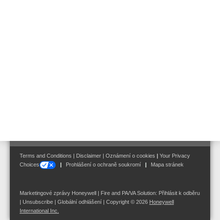
Art. Nr. 583361.22
Digitální výstupní modul DOM4-24
Art. Nr. 583362.22
Follow us on:
Terms and Conditions
|
Disclaimer
|
Oznámení o cookies
|
Your Privacy
Choices
Prohlášení o ochraně soukromí
Mapa stránek
Marketingové zprávy Honeywell | Fire and PA/VA Solution:
Přihlásit k odběru
|
Unsubscribe
|
Globální odhlášení
| Copyright © 2026
Honeywell
International Inc.