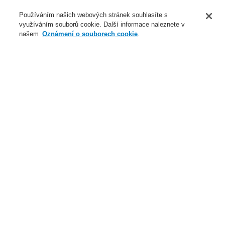
O nás
Používáním našich webových stránek souhlasíte s
využíváním souborů cookie. Další informace naleznete v
Novinky
našem
Oznámení o souborech cookie
.
Přihlášení
Registrace
Login Help
Registrovat
Kontaktujte nás
Celosvětově
Kontaktujte nás
Menu
Search
Domů
Naše technologie
Evakuační rozhlas a veřejné ozvučení
Systémy a produkty
VARIODYN® D1
Příslušenství pro VARIODYN® D1
XLR zásuvka pod omítku
Naše technologie
Naše technologie