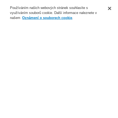
O nás
Používáním našich webových stránek souhlasíte s
využíváním souborů cookie. Další informace naleznete v
Novinky
našem
Oznámení o souborech cookie
.
Přihlášení
Registrace
Login Help
Registrovat
Kontaktujte nás
Celosvětově
Kontaktujte nás
Menu
Search
Domů
Naše technologie
Evakuační rozhlas a veřejné ozvučení
Systémy a produkty
VARIODYN® D1
Systémová komunikační jednotka SCU
Naše technologie
Naše technologie
Elektrická požární signalizace