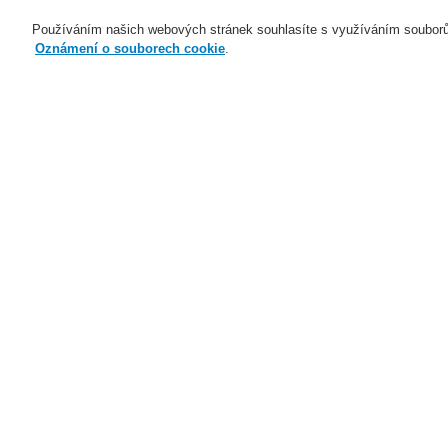
Používáním našich webových stránek souhlasíte s využíváním souborů
Oznámení o souborech cookie
.
Naše technologie
Aplikace
Domů
Naše technologie
Evakuační ro
Naše technologie
Naše technologie
Elektrická požární signalizace
Evakuační rozhlas a veřejné
ozvučení