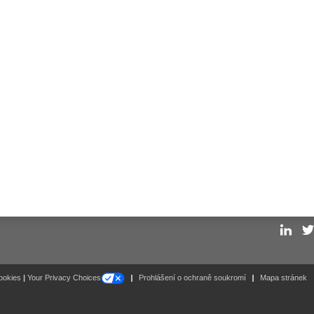
ARIODYN® D1 Comprio 4-24 net (síťová verze)
t. Nr. 583945
9“ skříň pro VARIODYN D1 Comprio
t. Nr. 584913
9“ skříň pro systém VARIODYN D1 Comprio včetně mon
t. Nr. 584913.R
Follow
ookies
|
Your Privacy Choices
Prohlášení o ochraně soukromí
Mapa stránek