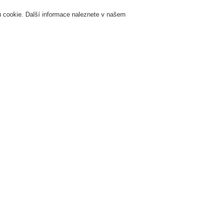
 cookie. Další informace naleznete v našem
Přihlášení
Registrace
Login Help
K
Servis & Školení
O nás
Novinky
Registrovat
Kontaktujt
zhlas a veřejné ozvučení
Systémy a produkty
VARIODYN® D1
VARIODYN®
VARIODYN® D1 Comprio
Vhodné pro malé a střední aplikace
ESSER pro malé a středně velké proje
ozvučení vytvořil kompaktní systém 
normě EN54.