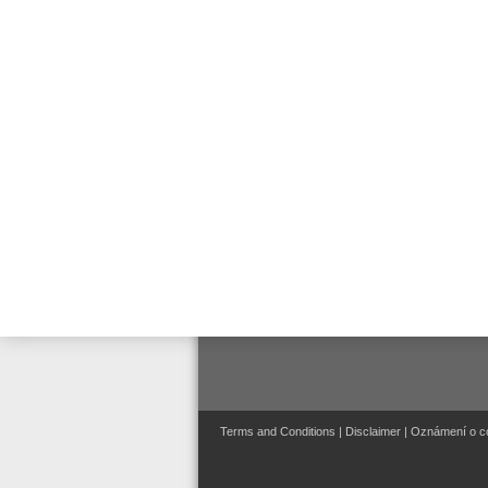
V
Ar
1
Ar
1
Ar
Terms and Conditions
|
Disclaimer
|
Oznámení o c