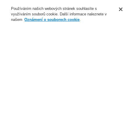
O nás
Používáním našich webových stránek souhlasíte s
využíváním souborů cookie. Další informace naleznete v
Novinky
našem
Oznámení o souborech cookie
.
Přihlášení
Registrace
Login Help
Registrovat
Kontaktujte nás
Celosvětově
Kontaktujte nás
Menu
Search
Domů
Naše technologie
Elektrická požární signalizace
ESSER by Honeywell
Produkty
Speciální hlásiče
Lineární tepelné hlásiče
Inteligentní Lineární tepelný hlásič DTS
Příslušenství pro Lineární teplotní hlásiče - příchytky
Nástroj pro uchycení kotvy
Naše technologie