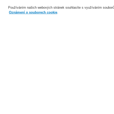
Používáním našich webových stránek souhlasíte s využíváním souborů
Oznámení o souborech cookie
.
Naše technologie
Aplikace
Domů
Naše technologie
Elektrická po
Inteligentní Lineární tepelný hlásič DTS
P
Naše technologie
Naše technologie
Elektrická požární signalizace