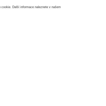
 cookie. Další informace naleznete v našem
Přihlášení
Registrace
Login Help
K
Servis & Školení
O nás
Novinky
Registrovat
Kontaktujt
žární signalizace
ESSER by Honeywell
Produkty
Speciální hlásiče
Line
Příslušenství pro inteligentní lineární tepelné hlásiče
říslušenství pro lineární tepeln