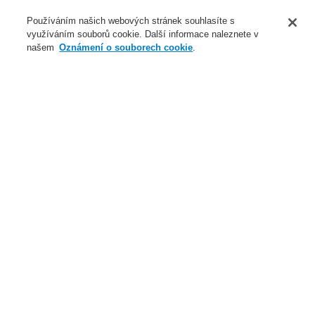
O nás
Používáním našich webových stránek souhlasíte s
využíváním souborů cookie. Další informace naleznete v
Novinky
našem
Oznámení o souborech cookie
.
Přihlášení
Registrace
Login Help
Registrovat
Kontaktujte nás
Celosvětově
Kontaktujte nás
Menu
Search
Domů
Naše technologie
Elektrická požární signalizace
ESSER by Honeywell
Produkty
Speciální hlásiče
Lineární tepelné hlásiče
Inteligentní Lineární tepelný hlásič DTS
Příslušenství pro Lineární teplotní hlásiče - příchytky
Příchytky pro kabel, plast - ocel 100 ks
Naše technologie