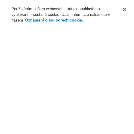
O nás
Používáním našich webových stránek souhlasíte s
využíváním souborů cookie. Další informace naleznete v
Novinky
našem
Oznámení o souborech cookie
.
Přihlášení
Registrace
Login Help
Registrovat
Kontaktujte nás
Celosvětově
Kontaktujte nás
Menu
Search
Domů
Naše technologie
Evakuační rozhlas a veřejné ozvučení
Systémy a produkty
VARIODYN® D1
Výkonové zesilovače
Čtyřkanálový zesilovač 4XD500
Naše technologie
Naše technologie