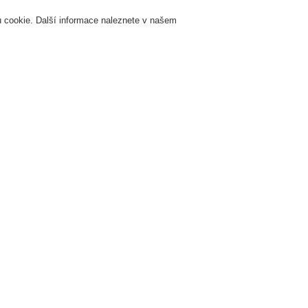
 cookie. Další informace naleznete v našem
Přihlášení
Registrace
Login Help
K
Servis & Školení
O nás
Novinky
Registrovat
Kontaktujt
zhlas a veřejné ozvučení
Systémy a produkty
VARIODYN® D1
Výkonové z
Výkonový 
2XD250
580231