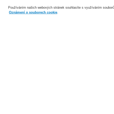
Používáním našich webových stránek souhlasíte s využíváním souborů
Oznámení o souborech cookie
.
Naše technologie
Aplikace
Domů
Naše technologie
Evakuační ro
Naše technologie
Naše technologie
Elektrická požární signalizace
Evakuační rozhlas a veřejné