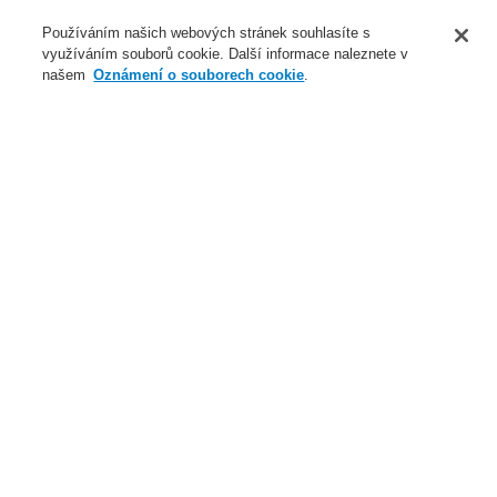
O nás
Používáním našich webových stránek souhlasíte s
využíváním souborů cookie. Další informace naleznete v
Novinky
našem
Oznámení o souborech cookie
.
Přihlášení
Registrace
Login Help
Registrovat
Kontaktujte nás
Celosvětově
Kontaktujte nás
Menu
Search
Domů
Naše technologie
Evakuační rozhlas a veřejné ozvučení
Systémy a produkty
VARIODYN® D1
Digitální stanice hlasatele
Příslušenství pro DCS a UIM
SM optopřevodník rozhraní DAL pro DCS
Naše technologie