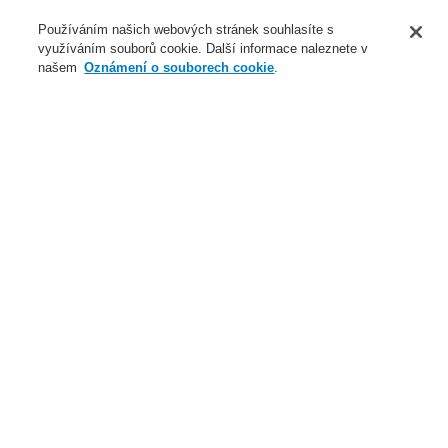
O nás
Používáním našich webových stránek souhlasíte s
využíváním souborů cookie. Další informace naleznete v
Novinky
našem
Oznámení o souborech cookie
.
Přihlášení
Registrace
Login Help
Registrovat
Kontaktujte nás
Celosvětově
Kontaktujte nás
Menu
Search
Domů
Naše technologie
Elektrická požární signalizace
ESSER by Honeywell
Produkty
Instalace & Servis
Instalační příslušenství
Příslušenství
IP67 kabelová průchodka M12 s maticí
Naše technologie
Naše technologie