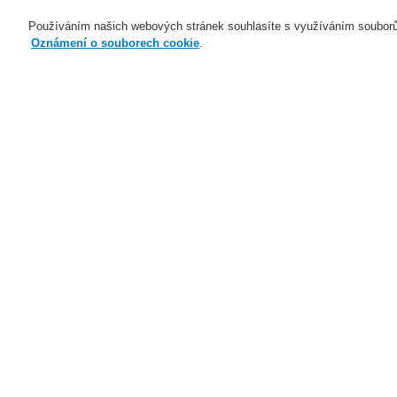
Používáním našich webových stránek souhlasíte s využíváním souborů
Oznámení o souborech cookie
.
Naše technologie
Aplikace
Domů
Naše technologie
Elektrická po
Naše technologie
Naše technologie
Elektrická požární signalizace
ESSER by Honeywell