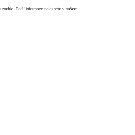
 cookie. Další informace naleznete v našem
Přihlášení
Registrace
Login Help
K
Servis & Školení
O nás
Novinky
Registrovat
Kontaktujt
žární signalizace
ESSER by Honeywell
Produkty
Instalace & Servis
Inst
Deska s 8
382040
Certifikace: VdS
deska pojistek s 8 pojistk