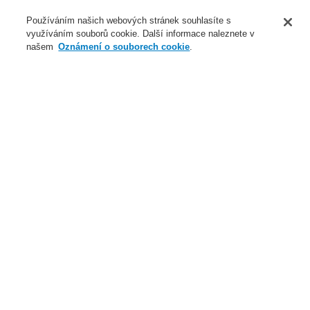
O nás
Používáním našich webových stránek souhlasíte s
využíváním souborů cookie. Další informace naleznete v
Novinky
našem
Oznámení o souborech cookie
.
Přihlášení
Registrace
Login Help
Registrovat
Kontaktujte nás
Celosvětově
Kontaktujte nás
Menu
Search
Domů
Naše technologie
Elektrická požární signalizace
ESSER by Honeywell
Produkty
Instalace & Servis
Instalační příslušenství
Příslušenství
Síťový odrušovací filtr typ 2KV3
Naše technologie
Naše technologie