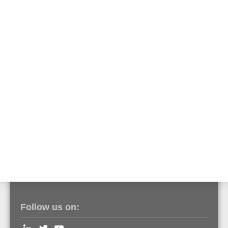
Přepěťová ochrana pro ISDN telefonní linky
Položka č. 764735
Přepěťová ochrana pro výstupy
Položka č. 764736
Montážní patice pro přepěťové ochrany
Položka č. 764737
Follow us on: