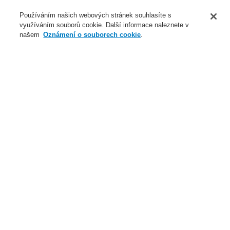
O nás
Používáním našich webových stránek souhlasíte s
využíváním souborů cookie. Další informace naleznete v
Novinky
našem
Oznámení o souborech cookie
.
Přihlášení
Registrace
Login Help
Registrovat
Kontaktujte nás
Celosvětově
Kontaktujte nás
Menu
Search
Domů
Naše technologie
Elektrická požární signalizace
ESSER by Honeywell
Produkty
Instalace & Servis
Instalační příslušenství
Ochrana proti přepětí
Naše technologie
Naše technologie
Elektrická požární signalizace