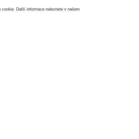
 cookie. Další informace naleznete v našem
Přihlášení
Registrace
Login Help
K
Servis & Školení
O nás
Novinky
Registrovat
Kontaktujt
žární signalizace
ESSER by Honeywell
Produkty
Speciální hlásiče
Line
Lineární optické hlásiče - FIRE
ireray 50 RV, s 1 zrcadlem