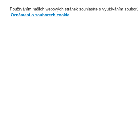
Používáním našich webových stránek souhlasíte s využíváním souborů
Oznámení o souborech cookie
.
Naše technologie
Aplikace
Domů
Naše technologie
Elektrická po
Lineární optické hlásiče - FIRERAY
Naše technologie
Naše technologie
F
Elektrická požární signalizace