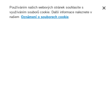
O nás
Používáním našich webových stránek souhlasíte s
využíváním souborů cookie. Další informace naleznete v
Novinky
našem
Oznámení o souborech cookie
.
Přihlášení
Registrace
Login Help
Registrovat
Kontaktujte nás
Celosvětově
Kontaktujte nás
Menu
Search
Domů
Naše technologie
Elektrická požární signalizace
ESSER by Honeywell
Produkty
Speciální hlásiče
Lineární optické hlásiče
Lineární optické hlásiče - FIRERAY
Fireray 5000 hlásičová hlava
Naše technologie
Naše technologie