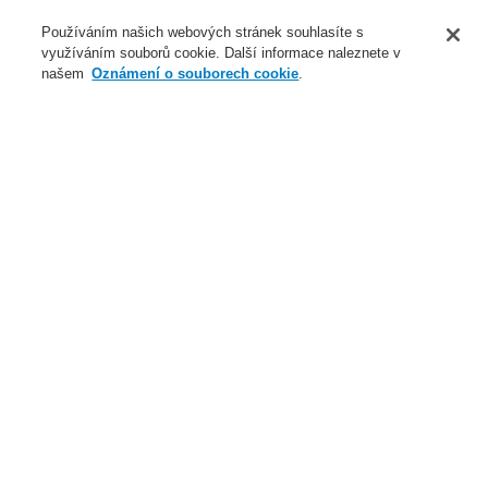
O nás
Používáním našich webových stránek souhlasíte s
využíváním souborů cookie. Další informace naleznete v
Novinky
našem
Oznámení o souborech cookie
.
Přihlášení
Registrace
Login Help
Registrovat
Kontaktujte nás
Celosvětově
Kontaktujte nás
Menu
Search
Domů
Naše technologie
Elektrická požární signalizace
ESSER by Honeywell
Produkty
Speciální hlásiče
Lineární optické hlásiče
Lineární optické hlásiče - FIRERAY
Fireray 5000 hlásičová hlava
Naše technologie
Naše technologie