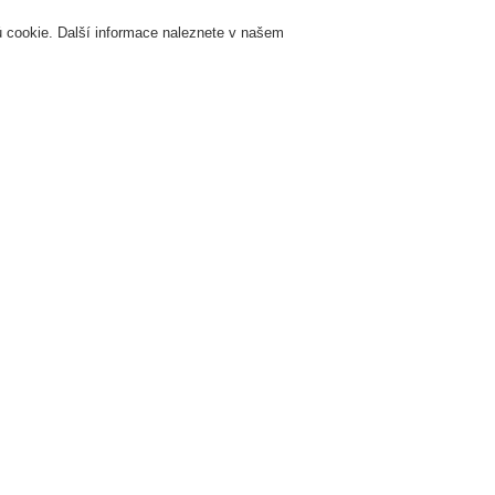
 cookie. Další informace naleznete v našem
Přihlášení
Registrace
Login Help
K
Servis & Školení
O nás
Novinky
Registrovat
Kontaktujt
žární signalizace
ESSER by Honeywell
Produkty
Speciální hlásiče
Nasá
iče
ASD 90° koleno (ABS) 25 mm, šedé, balení 10ks
ASD 90° 
mm, šedé,
PIP-017-G