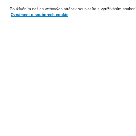
Používáním našich webových stránek souhlasíte s využíváním souborů
Oznámení o souborech cookie
.
Naše technologie
Aplikace
Domů
Naše technologie
Elektrická po
Příslušenství pro nasávací kouřové hlás
Naše technologie
Naše technologie
Elektrická požární signalizace