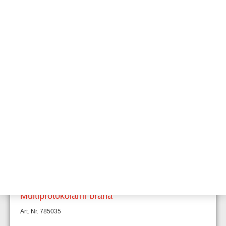
DP35000 Esser/Modbus IP Multiprotokolarni
brana
Art. Nr. 785031
DP35000 Esser/OPC server -
Multiprotokolarni brana
Art. Nr. 785033
DP35000 Esser/cust. incl. HW -
Multiprotokolarni brana
Art. Nr. 785034
DP35000 Esser/customized -
Multiprotokolarni brana
Art. Nr. 785035