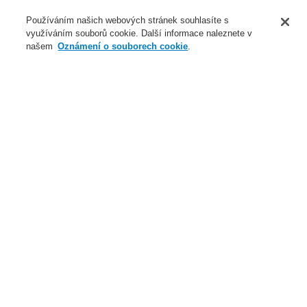
O nás
Používáním našich webových stránek souhlasíte s
využíváním souborů cookie. Další informace naleznete v
Novinky
našem
Oznámení o souborech cookie
.
Přihlášení
Registrace
Login Help
Registrovat
Kontaktujte nás
Celosvětově
Kontaktujte nás
Menu
Search
Domů
Naše technologie
Elektrická požární signalizace
ESSER by Honeywell
Produkty
Přenos dat
Multiprotokolární brána
DP500 ESSER/BACnet client Multiprotokolární brána
Naše technologie
Naše technologie