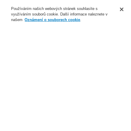
O nás
Používáním našich webových stránek souhlasíte s
využíváním souborů cookie. Další informace naleznete v
Novinky
našem
Oznámení o souborech cookie
.
Přihlášení
Registrace
Login Help
Registrovat
Kontaktujte nás
Celosvětově
Kontaktujte nás
Menu
Search
Domů
Naše technologie
Elektrická požární signalizace
ESSER by Honeywell
Produkty
Přenos dat
Multiprotokolární brána
DP35000 Esser/BACnet client Multiprotokolární brána
Naše technologie
Naše technologie