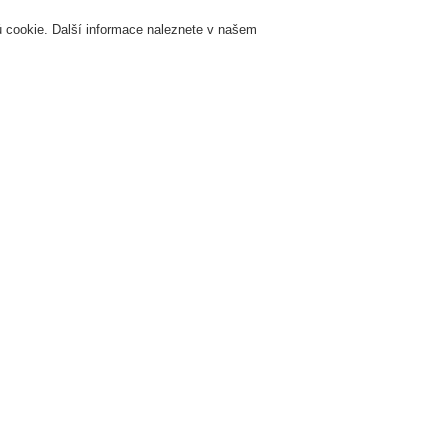
 cookie. Další informace naleznete v našem
Přihlášení
Registrace
Login Help
K
Servis & Školení
O nás
Novinky
Registrovat
Kontaktujt
zhlas a veřejné ozvučení
Systémy a produkty
VARIODYN® ONE
Příslušen
Maketa 
2U
585061
Maketa v provedení VARI
otvorů ve vertikálních skří