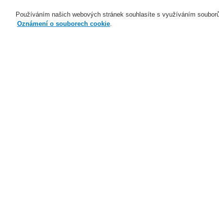
Používáním našich webových stránek souhlasíte s využíváním souborů
Oznámení o souborech cookie
.
Naše technologie
Aplikace
Domů
Naše technologie
Evakuační ro
Naše technologie
Naše technologie
Elektrická požární signalizace
Evakuační rozhlas a veřejné
ozvučení